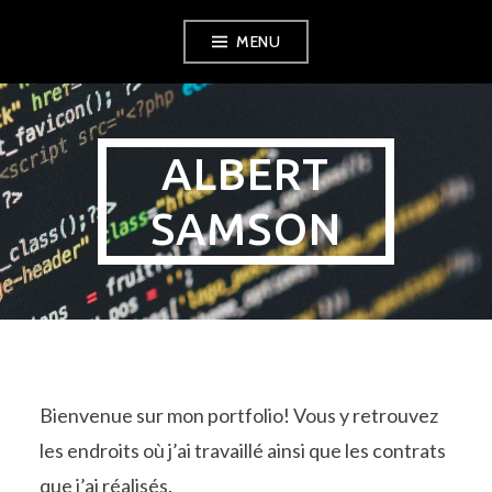
Aller
MENU
au
contenu
ALBERT
SAMSON
Bienvenue sur mon portfolio! Vous y retrouvez
les endroits où j’ai travaillé ainsi que les contrats
que j’ai réalisés.